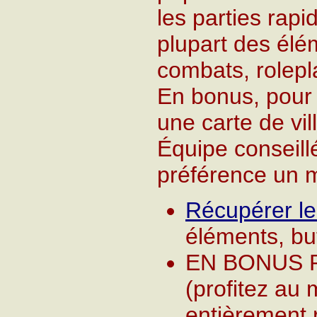
les parties rapid
plupart des élém
combats, rolepl
En bonus, pour 
une carte de vil
Équipe conseill
préférence un 
Récupérer l
éléments, but
EN BONUS P
(profitez au
entièrement r