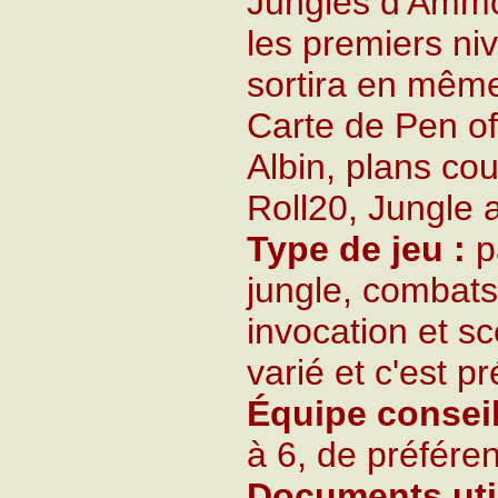
Jungles d'Ammo
les premiers ni
sortira en même
Carte de Pen of
Albin, plans co
Roll20, Jungle
Type de jeu :
pa
jungle, combats
invocation et sc
varié et c'est p
Équipe conseil
à 6, de préféren
Documents util