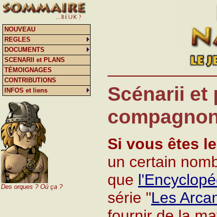
NOUVEAU
REGLES
DOCUMENTS
SCENARII et PLANS
TÉMOIGNAGES
CONTRIBUTIONS
Scénarii et 
INFOS et liens
compagnon
Si vous êtes l
un certain nomb
que
l'Encyclopé
Des orques ? Où ça ?
série "
Les Arca
fournir de la ma