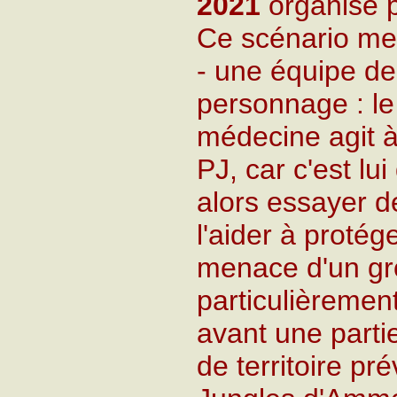
2021
organisé 
Ce scénario met
- une équipe de
personnage : l
médecine agit 
PJ, car c'est lu
alors essayer d
l'aider à protég
menace d'un g
particulièrement
avant une parti
de territoire p