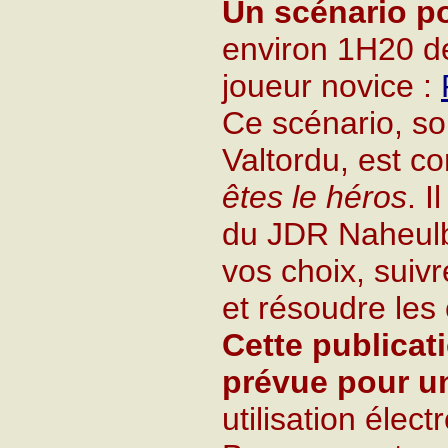
Un scénario po
environ 1H20 d
joueur novice :
Ce scénario, s
Valtordu, est c
êtes le héros
. I
du JDR Naheulb
vos choix, suivr
et résoudre les
Cette publicat
prévue pour u
utilisation élec